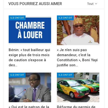
VOUS POURRIEZ AUSSI AIMER
Tout
ILS ONT DIT
ILS ONT DIT
Bénin: « tout bailleur qui
« Je n’en suis pas
exige plus de trois mois
demandeur, c’est la
de caution s’expose à
Constitution », Boni Yayi
des…
justifie son…
ILS ONT DIT
ILS ONT DIT
« Qui est le patron de la
Réforme du permis de