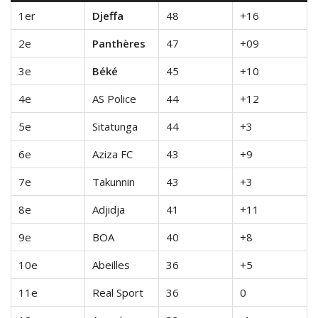
1er
Djeffa
48
+16
2e
Panthères
47
+09
3e
Béké
45
+10
4e
AS Police
44
+12
5e
Sitatunga
44
+3
6e
Aziza FC
43
+9
7e
Takunnin
43
+3
8e
Adjidja
41
+11
9e
BOA
40
+8
10e
Abeilles
36
+5
11e
Real Sport
36
0