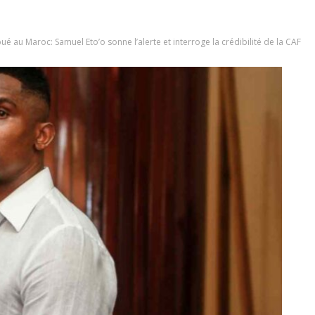
é au Maroc: Samuel Eto’o sonne l’alerte et interroge la crédibilité de la CAF