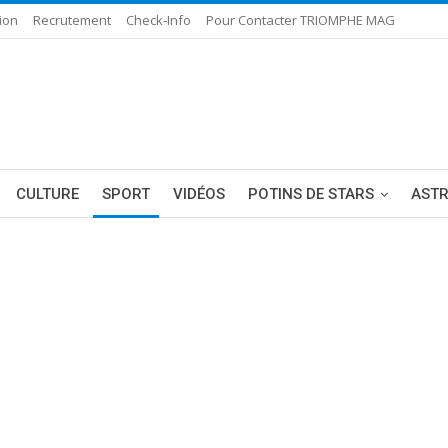
ion
Recrutement
Check-Info
Pour Contacter TRIOMPHE MAG
CULTURE
SPORT
VIDÉOS
POTINS DE STARS
AST