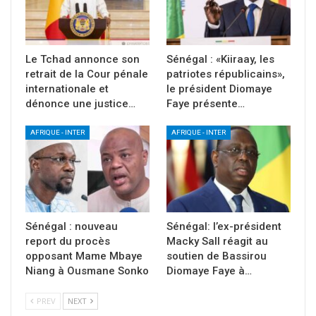
Le Tchad annonce son
Sénégal : «Kiiraay, les
retrait de la Cour pénale
patriotes républicains»,
internationale et
le président Diomaye
dénonce une justice…
Faye présente…
AFRIQUE - INTER
AFRIQUE - INTER
Sénégal : nouveau
Sénégal: l’ex-président
report du procès
Macky Sall réagit au
opposant Mame Mbaye
soutien de Bassirou
Niang à Ousmane Sonko
Diomaye Faye à…
PREV
NEXT