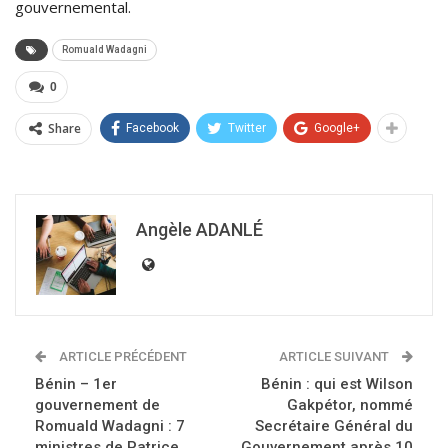
gouvernemental.
Romuald Wadagni
0
Share
Facebook
Twitter
Google+
Angèle ADANLÉ
ARTICLE PRÉCÉDENT
ARTICLE SUIVANT
Bénin – 1er
Bénin : qui est Wilson
gouvernement de
Gakpétor, nommé
Romuald Wadagni : 7
Secrétaire Général du
ministres de Patrice
Gouvernement après 10