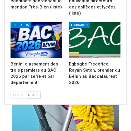
candidats décrochent la
nouveaux directeurs
mention Très-Bien (liste)
des collèges et lycées
(liste)
EDUCATION
EDUCATION
Bénin: classement des
Egbogbe Frederico
trois premiers au BAC
Rayan Seton, premier du
2026 par série et par
Bénin au Baccalauréat
département…
2026
PREV
NEXT