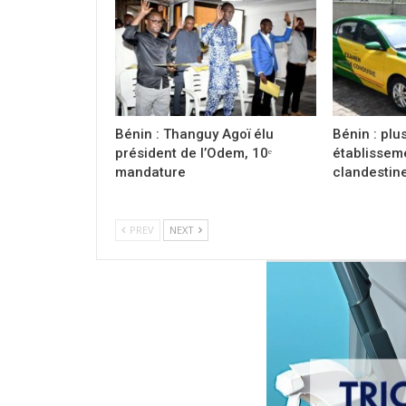
Bénin : Thanguy Agoï élu
Bénin : plu
président de l’Odem, 10ᵉ
établissem
mandature
clandestin
PREV
NEXT