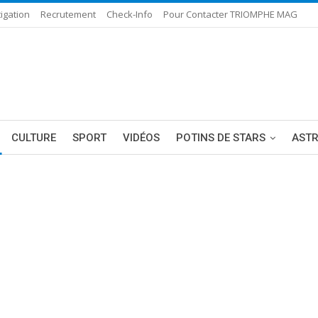
igation
Recrutement
Check-Info
Pour Contacter TRIOMPHE MAG
CULTURE
SPORT
VIDÉOS
POTINS DE STARS
AST