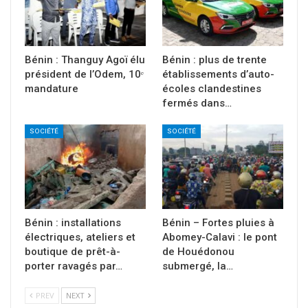
Bénin : Thanguy Agoï élu
Bénin : plus de trente
président de l’Odem, 10ᵉ
établissements d’auto-
mandature
écoles clandestines
fermés dans…
SOCIÉTÉ
SOCIÉTÉ
Bénin : installations
Bénin – Fortes pluies à
électriques, ateliers et
Abomey-Calavi : le pont
boutique de prêt-à-
de Houédonou
porter ravagés par…
submergé, la…
PREV
NEXT