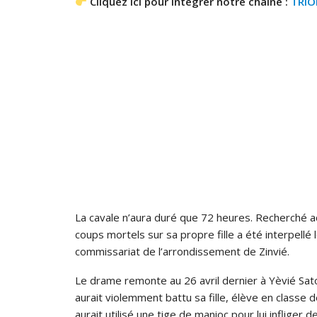
Cliquez ici pour intégrer notre chaîne :
TRI
La cavale n’aura duré que 72 heures. Recherché ac
coups mortels sur sa propre fille a été interpellé
commissariat de l’arrondissement de Zinvié.
Le drame remonte au 26 avril dernier à Yèvié Sato. 
aurait violemment battu sa fille, élève en classe 
aurait utilisé une tige de manioc pour lui infliger 