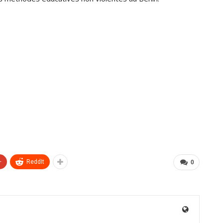
+
ReddIt
0