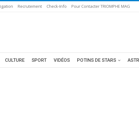
igation
Recrutement
Check-Info
Pour Contacter TRIOMPHE MAG
CULTURE
SPORT
VIDÉOS
POTINS DE STARS
AST