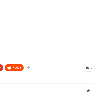
+
ReddIt
0