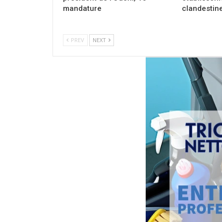
mandature
clandestin
PREV
NEXT