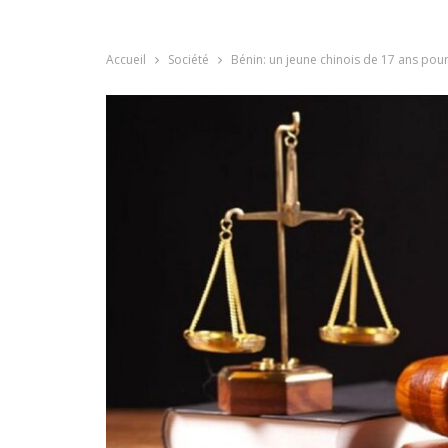
Accueil
Société
Bénin: un jeune chinois de 17 ans pours