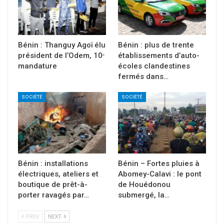
Bénin : Thanguy Agoï élu
Bénin : plus de trente
président de l’Odem, 10ᵉ
établissements d’auto-
mandature
écoles clandestines
fermés dans…
SOCIÉTÉ
SOCIÉTÉ
Bénin : installations
Bénin – Fortes pluies à
électriques, ateliers et
Abomey-Calavi : le pont
boutique de prêt-à-
de Houédonou
porter ravagés par…
submergé, la…
PREV
NEXT