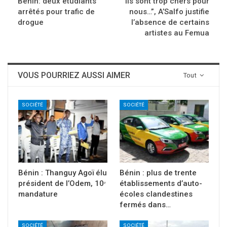
Bénin: deux étudiants
“Ils sont trop chers pour
arrêtés pour trafic de
nous…”, A’Salfo justifie
drogue
l’absence de certains
artistes au Femua
VOUS POURRIEZ AUSSI AIMER
Tout
SOCIÉTÉ
SOCIÉTÉ
Bénin : Thanguy Agoï élu
Bénin : plus de trente
président de l’Odem, 10ᵉ
établissements d’auto-
mandature
écoles clandestines
fermés dans…
SOCIÉTÉ
SOCIÉTÉ