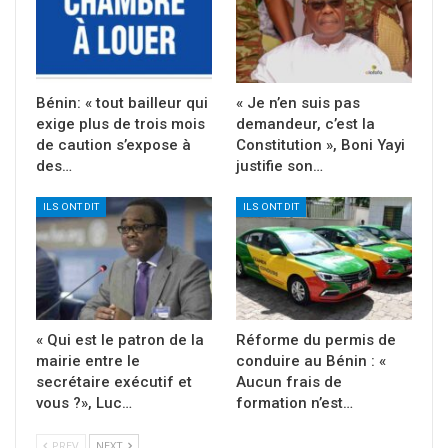
Bénin: « tout bailleur qui
« Je n’en suis pas
exige plus de trois mois
demandeur, c’est la
de caution s’expose à
Constitution », Boni Yayi
des…
justifie son…
ILS ONT DIT
ILS ONT DIT
« Qui est le patron de la
Réforme du permis de
mairie entre le
conduire au Bénin : «
secrétaire exécutif et
Aucun frais de
vous ?», Luc…
formation n’est…
PREV
NEXT