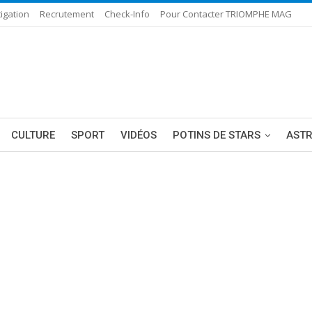
igation
Recrutement
Check-Info
Pour Contacter TRIOMPHE MAG
CULTURE
SPORT
VIDÉOS
POTINS DE STARS
AST