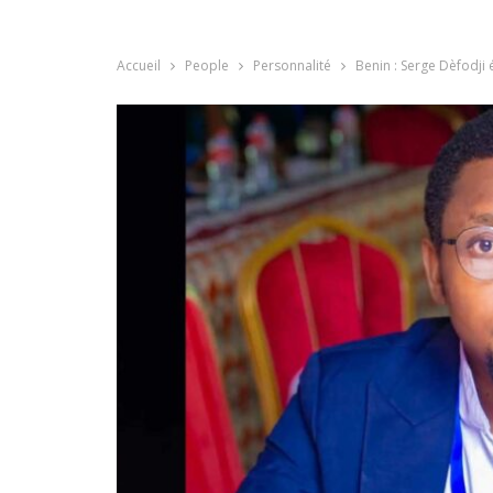
Accueil
People
Personnalité
Benin : Serge Dèfodji