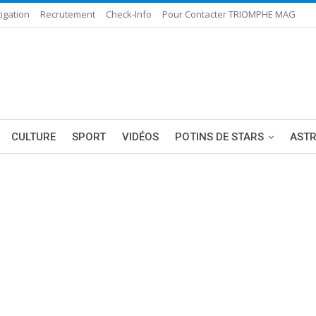
igation
Recrutement
Check-Info
Pour Contacter TRIOMPHE MAG
CULTURE
SPORT
VIDÉOS
POTINS DE STARS
AST