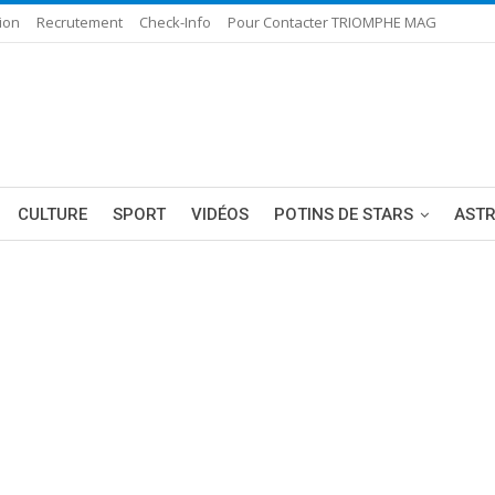
ion
Recrutement
Check-Info
Pour Contacter TRIOMPHE MAG
CULTURE
SPORT
VIDÉOS
POTINS DE STARS
AST