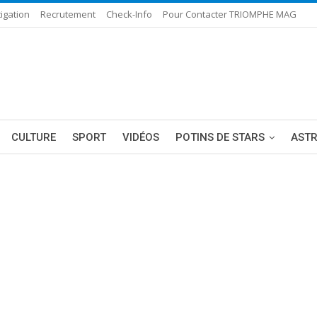
igation
Recrutement
Check-Info
Pour Contacter TRIOMPHE MAG
CULTURE
SPORT
VIDÉOS
POTINS DE STARS
AST