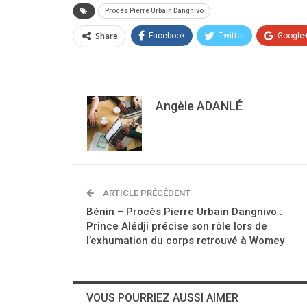
Procès Pierre Urbain Dangnivo
Share
Facebook
Twitter
Google
Angèle ADANLÉ
ARTICLE PRÉCÉDENT
Bénin – Procès Pierre Urbain Dangnivo :
Prince Alédji précise son rôle lors de
l’exhumation du corps retrouvé à Womey
VOUS POURRIEZ AUSSI AIMER