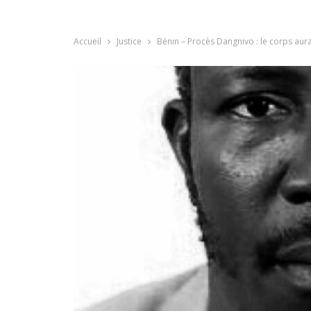
Accueil
Justice
Bénin – Procès Dangnivo : le corps aura