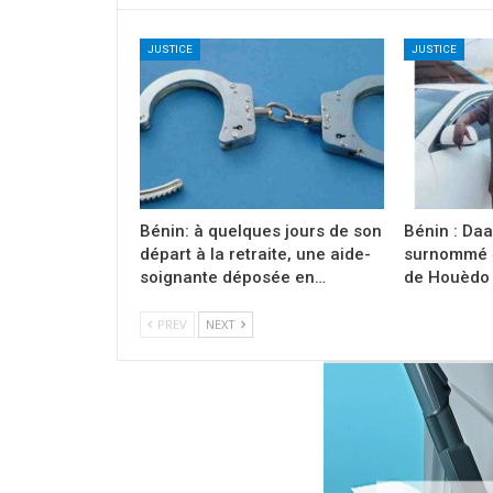
JUSTICE
JUSTICE
Bénin: à quelques jours de son
Bénin : Daa
départ à la retraite, une aide-
surnommé «
soignante déposée en…
de Houèdo »
PREV
NEXT