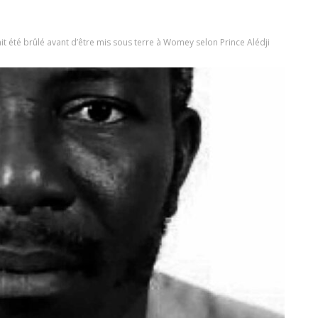
it été brûlé avant d’être mis sous terre à Womey selon Prince Alédji