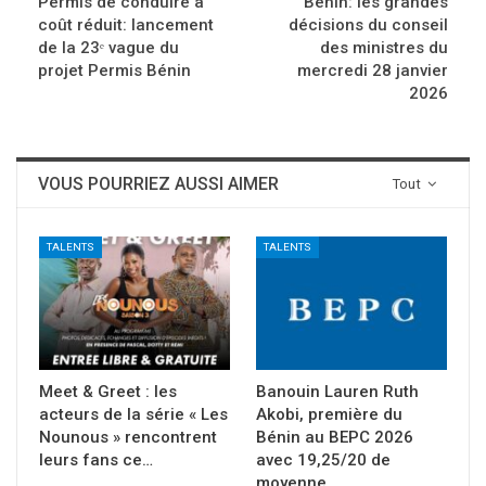
Permis de conduire à
Bénin: les grandes
coût réduit: lancement
décisions du conseil
de la 23ᵉ vague du
des ministres du
projet Permis Bénin
mercredi 28 janvier
2026
VOUS POURRIEZ AUSSI AIMER
Tout
TALENTS
TALENTS
Meet & Greet : les
Banouin Lauren Ruth
acteurs de la série « Les
Akobi, première du
Nounous » rencontrent
Bénin au BEPC 2026
leurs fans ce…
avec 19,25/20 de
moyenne