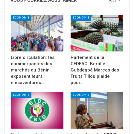
VOUS POURRIEZ AUSSI AIMER
Tout
ECONOMIE
ECONOMIE
Libre circulation: les
Parlement de la
commerçantes des
CEDEAO: Bertille
marchés du Bénin
Guèdègbé Marcos des
exposent leurs
Fruits Tillou plaide
mésaventures…
pour…
ECONOMIE
ECONOMIE