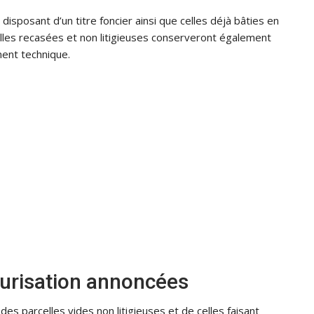
disposant d’un titre foncier ainsi que celles déjà bâties en
elles recasées et non litigieuses conserveront également
ent technique.
urisation annoncées
des parcelles vides non litigieuses et de celles faisant