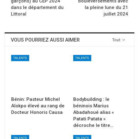
garçons) au CEP 2024
bouleversements avec
dans le département du
la pleine lune du 21
Littoral
juillet 2024
VOUS POURRIEZ AUSSI AIMER
Tout
TALENTS
TALENTS
Bénin: Pasteur Michel
Bodybuilding : le
Alokpo élevé au rang de
béninois Marius
Docteur Honoris Causa
Abadahoué alias «
Patati Patata »
décroche le titre…
TALENTS
TALENTS