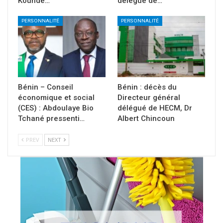
Koundé…
délégué de…
PERSONNALITÉ
PERSONNALITÉ
Bénin – Conseil
Bénin : décès du
économique et social
Directeur général
(CES) : Abdoulaye Bio
délégué de HECM, Dr
Tchané pressenti…
Albert Chincoun
PREV
NEXT