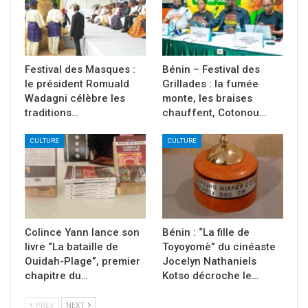
Festival des Masques :
Bénin – Festival des
le président Romuald
Grillades : la fumée
Wadagni célèbre les
monte, les braises
traditions…
chauffent, Cotonou…
CULTURE
CULTURE
Colince Yann lance son
Bénin : “La fille de
livre “La bataille de
Toyoyomè” du cinéaste
Ouidah-Plage”, premier
Jocelyn Nathaniels
chapitre du…
Kotso décroche le…
PREV
NEXT