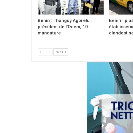
Bénin : Thanguy Agoï élu
Bénin : plu
président de l’Odem, 10ᵉ
établissem
mandature
clandestin
PREV
NEXT