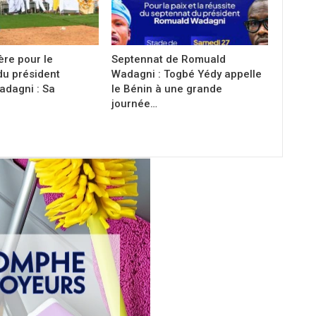
ère pour le
Septennat de Romuald
du président
Wadagni : Togbé Yédy appelle
dagni : Sa
le Bénin à une grande
journée…