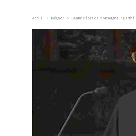
Accueil
Religion
Bénin: décès de Monseigneur Barth