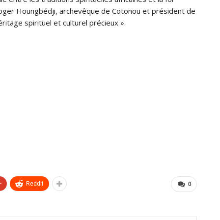
Roger Houngbédji, archevêque de Cotonou et président de
tage spirituel et culturel précieux ».
+
ReddIt
0