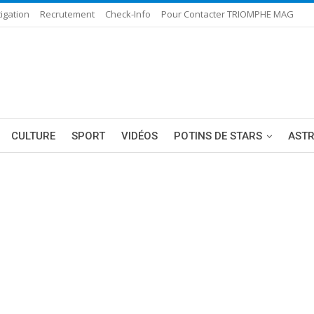
igation
Recrutement
Check-Info
Pour Contacter TRIOMPHE MAG
CULTURE
SPORT
VIDÉOS
POTINS DE STARS
AST