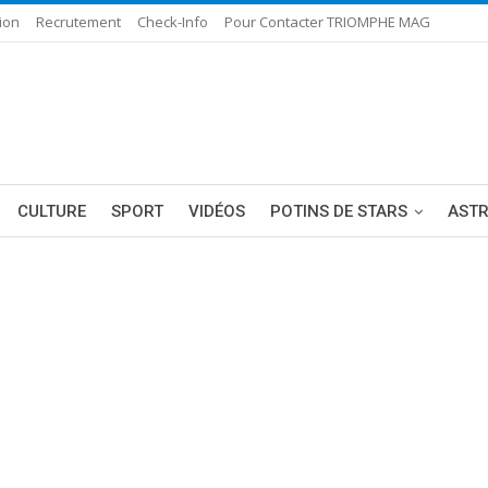
ion
Recrutement
Check-Info
Pour Contacter TRIOMPHE MAG
CULTURE
SPORT
VIDÉOS
POTINS DE STARS
AST