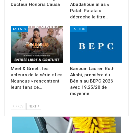
Docteur Honoris Causa
Abadahoué alias «
Patati Patata »
décroche le titre…
TALENTS
TALENTS
Meet & Greet : les
Banouin Lauren Ruth
acteurs de la série « Les
Akobi, première du
Nounous » rencontrent
Bénin au BEPC 2026
leurs fans ce…
avec 19,25/20 de
moyenne
PREV
NEXT