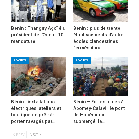
Bénin : Thanguy Agoï élu
Bénin : plus de trente
président de l’Odem, 10ᵉ
établissements d’auto-
mandature
écoles clandestines
fermés dans…
SOCIÉTÉ
SOCIÉTÉ
Bénin : installations
Bénin – Fortes pluies à
électriques, ateliers et
Abomey-Calavi : le pont
boutique de prêt-à-
de Houédonou
porter ravagés par…
submergé, la…
PREV
NEXT