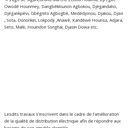
Owodé Hounmey, Dangbéklounon Agbokou, Djègandaho,
Djègankpèvi, Gbégnito Agbogbè, Medédjonou, Djakou, Djavi
, Sota, Dononkin, Lokpodji ,Anawè, Kandéwé Hounsa, Adjara,
Seto, Malè, Houindon Songhai, Djasin Dowa etc..
Lesdits travaux s’inscrivent dans le cadre de l’amélioration
de la qualité de distribution électrique afin de répondre aux
besoins de son aimable clientèle.