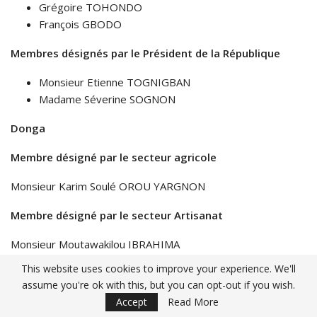
Grégoire TOHONDO
François GBODO
Membres désignés par le Président de la République
Monsieur Etienne TOGNIGBAN
Madame Séverine SOGNON
Donga
Membre désigné par le secteur agricole
Monsieur Karim Soulé OROU YARGNON
Membre désigné par le secteur Artisanat
Monsieur Moutawakilou IBRAHIMA
This website uses cookies to improve your experience. We'll
Membre désigné par le secteur du Commerce et de
assume you're ok with this, but you can opt-out if you wish.
l’Industrie
Accept
Read More