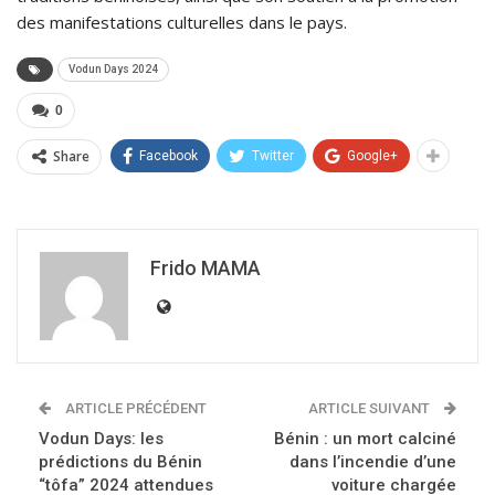
des manifestations culturelles dans le pays.
Vodun Days 2024
0
Share
Facebook
Twitter
Google+
Frido MAMA
ARTICLE PRÉCÉDENT
ARTICLE SUIVANT
Vodun Days: les
Bénin : un mort calciné
prédictions du Bénin
dans l’incendie d’une
“tôfa” 2024 attendues
voiture chargée