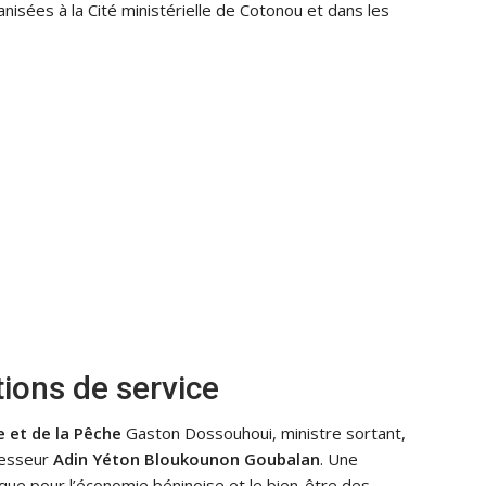
isées à la Cité ministérielle de Cotonou et dans les
ions de service
e et de la Pêche
Gaston Dossouhoui, ministre sortant,
cesseur
Adin Yéton Bloukounon Goubalan
. Une
que pour l’économie béninoise et le bien-être des