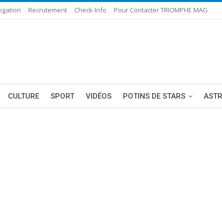
igation
Recrutement
Check-Info
Pour Contacter TRIOMPHE MAG
CULTURE
SPORT
VIDÉOS
POTINS DE STARS
AST