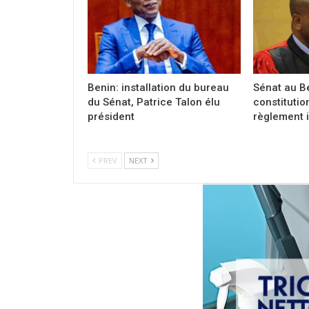
Benin: installation du bureau
Sénat au Bé
du Sénat, Patrice Talon élu
constitution
président
règlement i
PREV
NEXT