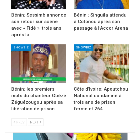
Bénin: Sessimè annonce
Bénin : Singuila attendu
son retour sur scène
à Cotonou après son
avec « Fidé », trois ans
passage à l’Accor Arena
après la…
SHOWBIZ
SHOWBIZ
Bénin: les premiers
Côte d’Ivoire: Apoutchou
mots du chanteur Gbèzé
National condamné à
Zéguézougou après sa
trois ans de prison
libération de prison
ferme et 264…
PREV
NEXT