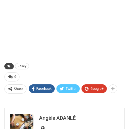
Josey
0
Share
Facebook
Twitter
Google+
Angèle ADANLÉ