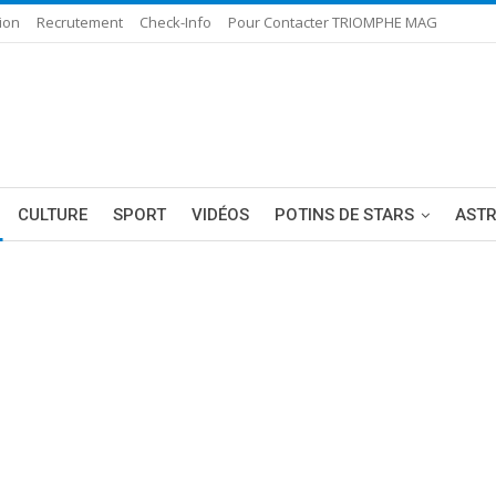
ion
Recrutement
Check-Info
Pour Contacter TRIOMPHE MAG
CULTURE
SPORT
VIDÉOS
POTINS DE STARS
AST