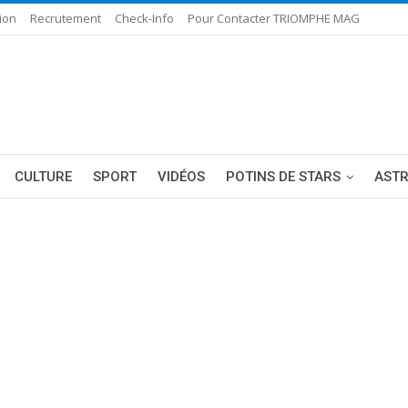
ion
Recrutement
Check-Info
Pour Contacter TRIOMPHE MAG
CULTURE
SPORT
VIDÉOS
POTINS DE STARS
AST