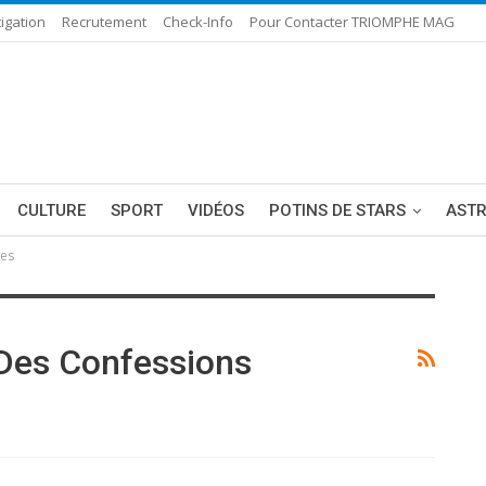
igation
Recrutement
Check-Info
Pour Contacter TRIOMPHE MAG
CULTURE
SPORT
VIDÉOS
POTINS DE STARS
AST
ses
Des Confessions