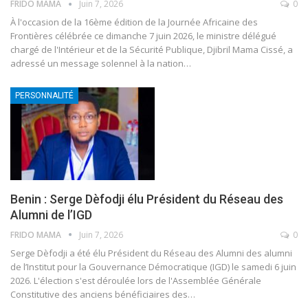
FRIDO MAMA
Juin 7, 2026
0
À l'occasion de la 16ème édition de la Journée Africaine des
Frontières célébrée ce dimanche 7 juin 2026, le ministre délégué
chargé de l'Intérieur et de la Sécurité Publique, Djibril Mama Cissé, a
adressé un message solennel à la nation
…
PERSONNALITÉ
Benin : Serge Dèfodji élu Président du Réseau des
Alumni de l’IGD
FRIDO MAMA
Juin 7, 2026
0
Serge Dèfodji a été élu Président du Réseau des Alumni des alumni
de l’Institut pour la Gouvernance Démocratique (IGD) le samedi 6 juin
2026. L'élection s'est déroulée lors de l'Assemblée Générale
Constitutive des anciens bénéficiaires des
…