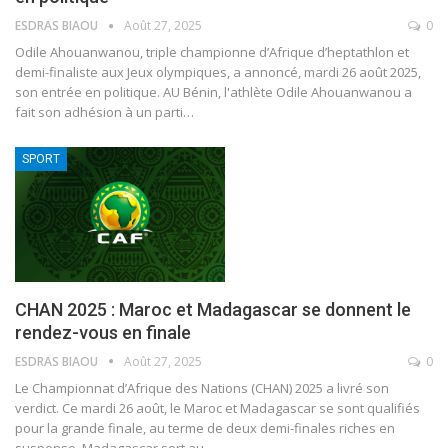
ESDRAS BIAOU
Août 27, 2025
0
Odile Ahouanwanou, triple championne d’Afrique d’heptathlon et
demi-finaliste aux Jeux olympiques, a annoncé, mardi 26 août 2025,
son entrée en politique.
AU Bénin, l'athlète Odile Ahouanwanou a
fait son adhésion à un parti
…
SPORT
CHAN 2025 : Maroc et Madagascar se donnent le
rendez-vous en finale
ESDRAS BIAOU
Août 27, 2025
0
Le Championnat d’Afrique des Nations (CHAN) 2025 a livré son
verdict. Ce mardi 26 août, le Maroc et Madagascar se sont qualifiés
pour la grande finale, au terme de deux demi-finales riches en
suspense.
Madagascar sort au
…