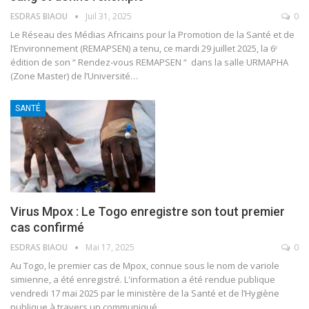
ESDRAS BIAOU
Juil 31, 2025
0
Le Réseau des Médias Africains pour la Promotion de la Santé et de
l’Environnement (REMAPSEN) a tenu, ce mardi 29 juillet 2025, la 6ᵉ
édition de son “ Rendez-vous REMAPSEN “ dans la salle URMAPHA
(Zone Master) de l’Université
…
SANTÉ
Virus Mpox : Le Togo enregistre son tout premier
cas confirmé
ESDRAS BIAOU
Mai 17, 2025
0
Au Togo, le premier cas de Mpox, connue sous le nom de variole
simienne, a été enregistré. L'information a été rendue publique
vendredi 17 mai 2025 par le ministère de la Santé et de l’Hygiène
publique à travers un communiqué
…